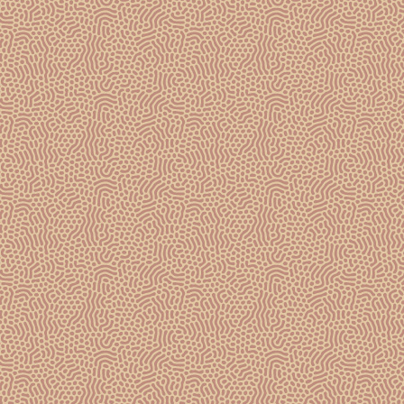
ACHETER EN LIGNE
MAISON GOSSET
NOS ACTUALITÉS
LE DOMAINE
RESPONSABILITÉ SOCIALE
ET ENVIRONNEMENTALE
CHARTE D’EXCELLENCE
GOSSET GRANDE RÉSERVE
GOSSET GRAND ROSÉ
GOSSET GRAND BLANC DE BLANCS
GOSSET PETITE DOUCEUR ROSÉ
12 ANS DE CAVE A MINIMA ROSÉ
GOSSET CELEBRIS VINTAGE 2008
GOSSET CELEBRIS ROSÉ 2008
GOSSET CELEBRIS BLANC DE BLANCS 2012
NOUS CONTACTER
MENTIONS LÉGALES / CGU