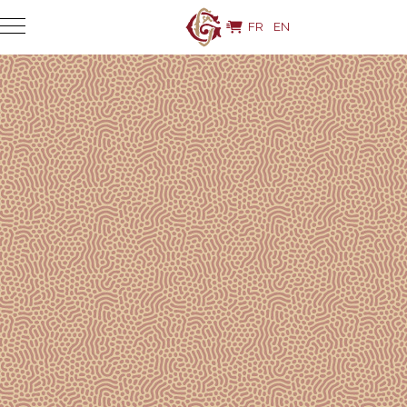
FR
EN
NOS ACTUALITÉS
Suivez-nous sur
@champagnegossetofficiel
Suivez-nous sur
Suivez-nous sur
/champagnegossetofficiel
@champagne-gosset