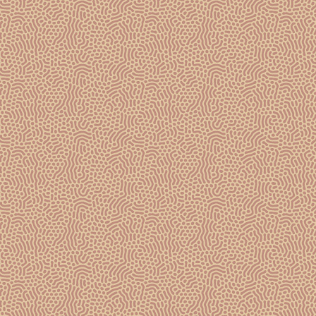
companion for your brunch.
#Gosset #Champagne #ChampagneGosset
#wine #prestige #presdtigecuvée #winelover
#winelovers #ChampagneLovers
#ExperienceGosset
@champagnegossetofficiel