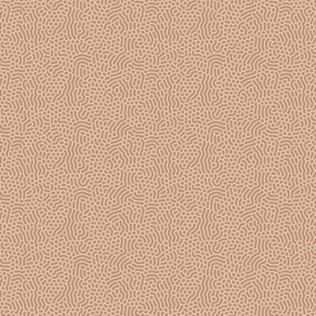
◄
1
2
3
4
NOUS SUIVRE
@champagnegossetofficiel
/champagnegossetofficiel
@champagne-gosset