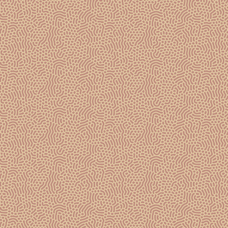
ACHETER EN LIGNE
MAISON GOSSET
NOS ACTUALITÉS
LE DOMAINE
RESPONSABILITÉ SOCIALE
ET ENVIRONNEMENTALE
CHARTE D’EXCELLENCE
GOSSET GRANDE RÉSERVE
GOSSET GRAND ROSÉ
GOSSET GRAND BLANC DE BLANCS
GOSSET PETITE DOUCEUR ROSÉ
12 ANS DE CAVE A MINIMA ROSÉ
GOSSET CELEBRIS VINTAGE 2008
GOSSET CELEBRIS ROSÉ 2008
GOSSET CELEBRIS BLANC DE BLANCS 2012
NOUS CONTACTER