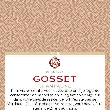
PETITE DOUCEUR
ROSÉ
ACHETER
À l'oeil
Une robe orangée aux reflets brillants et
FR
EN
étincelants.
Au nez
Le premier nez exprime des arômes d’orange
sanguine puis, au réchauffement du vin, se
développent des arômes de fraise mûre puis de
Pour visiter ce site, vous devez être en âge légal de
framboise.
consommer de l'alcool selon la législation en vigueur
dans votre pays de résidence. S'il n'existe pas de
législation à cet égard dans votre pays, vous devez être
âgé(e) de 21 ans au moins.
En bouche