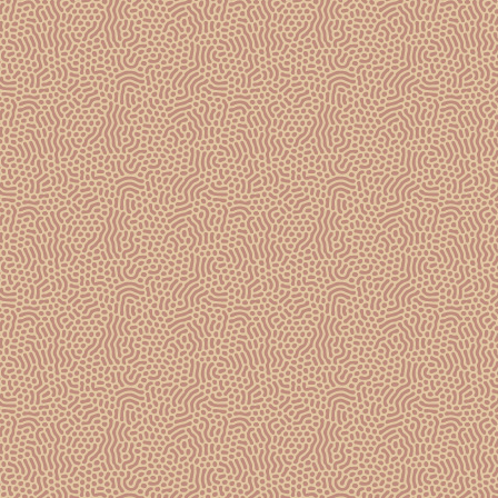
GOSSET
PETITE DOUCEUR
ROSÉ
ACHETER
Un rosé à forte proportion de Chardonnays qui
apportent fraîcheur et droiture, complété par des
Pinots Noirs vinifiés en blanc et en rouge. Les vins
rouges issus de différents crus de Champagne sont
élaborés dans la recherche d’un fruité croquant et tout
en finesse.
Mise en bouteille à la fin du printemps suivant les
vendanges. Vieillissement en caves de minimum 11
ans afin d’assurer une structure aromatique
suffisamment riche pour être sublimée par un dosage