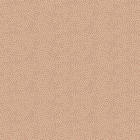
ACCORDS METS ET CHAMPAGNE
La cuvée des moments de
partage informels au brunch, à
l’heure du thé ou au bord de la
piscine, à déguster avec des
oeufs brouillés au bacon, un
dessert aux fruits de la passion
ou une régressive crêpe Suzette.
Il sera également un superbe
partenaire d’une cuisine exotique
épicée : tajine, porc au caramel
ou cuisine indienne...