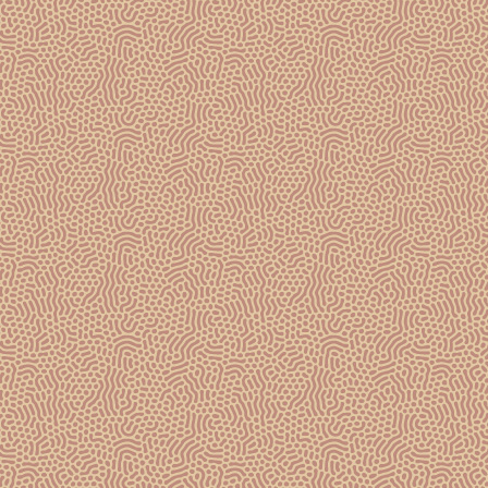
Présentation de la cuvée par notre
Chef de Caves
CHEF DE CAVES
ODILON DE VARINE
Cette cuvée est une véritable
invitation à la
gourmandise.