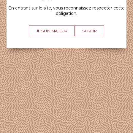
En entrant sur le site, vous reconnaissez respecter cette
La bouche est très équilibrée. Un bouquet
obligation.
aromatique enveloppant, structuré, gourmand,
précis et une finale tout en fraîcheur.
JE SUIS MAJEUR
SORTIR
LA FICHE CUVÉE (PDF)